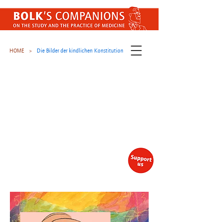
HOME
Die Bilder der kindlichen Konstitution
>
Join our newsletter
Stay up to date with our latest
free publications (EN / NL)
Subscribe here
.